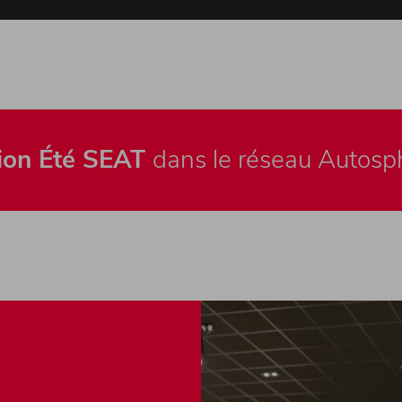
ion Été SEAT
dans le réseau Autosp