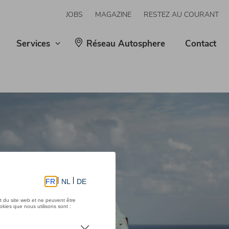
JOBS
MAGAZINE
RESTEZ AU COURANT
Services
Réseau Autosphere
Contact