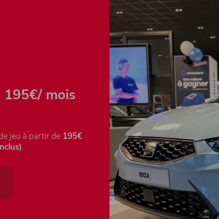
e 195€/ mois
 de jeu à partir de
195€
nclus)
.