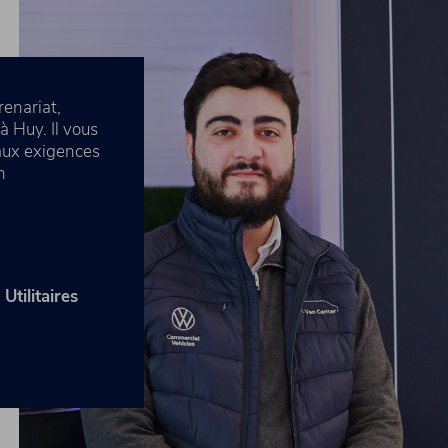
renariat,
 Huy. Il vous
 aux exigences
n
tilitaires