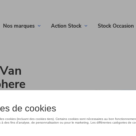
Nos marques
Action Stock
Stock Occasion
Van
phere
ires
ilitaires
 à venir