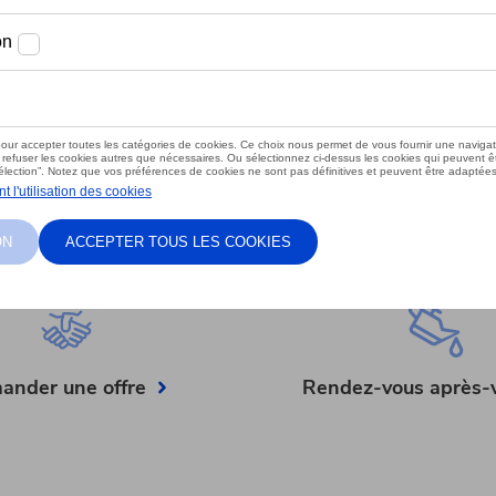
oute,
tement
utes vos
ander une offre
Rendez-vous après-