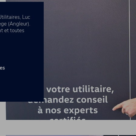
litaires, Luc
ège (Angleur).
t et toutes
res