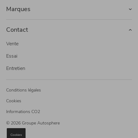
Marques
Contact
Vente
Essai
Entretien
Conditions légales
Cookies
Informations CO2
© 2026 Groupe Autosphere
Cookies