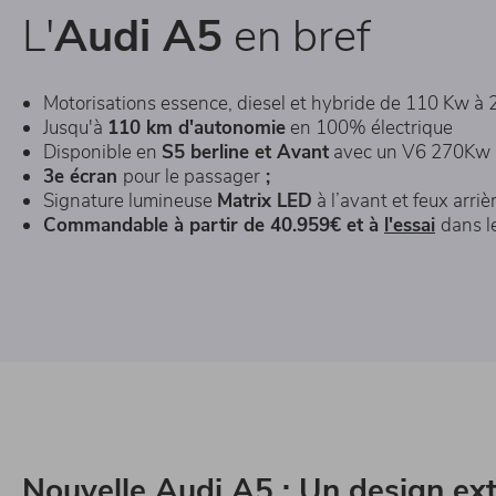
L'
Audi A5
en bref
Motorisations essence, diesel et hybride de 110 Kw à
Jusqu'à
110 km d'autonomie
en 100% électrique
Disponible en
S5 berline et Avant
avec un V6 270Kw
3e écran
pour le passager
;
Signature lumineuse
Matrix LED
à l’avant et feux arri
Commandable
à partir de 40.959€
et à
l'essai
dans l
Nouvelle Audi A5 : Un design ext