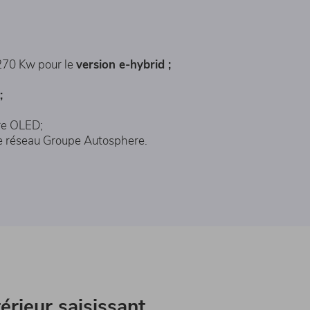
 270 Kw pour le
version e-hybrid ;
;
ère OLED;
e réseau Groupe Autosphere.
érieur saisissant