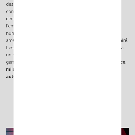
des phares LED triangulaires audacieux. L'intérieur
combine
sportivité et durabilité
, avec une console
centrale innovante et des matériaux respectueux de
l'environnement comme la microfibre recyclée. La
numérisation est priorisée, avec une interface HMI
améliorée et un système d'infodivertissement rétro-éclairé.
Les deux voitures offrent un son haut de gamme grâce à
un système audio Sennheiser à 12 haut-parleurs. La
gamme de motorisations comprend des options
essence,
mild hybrid et hybride rechargeable, avec une
autonomie électrique de plus de 100 km
.
Demander une offre