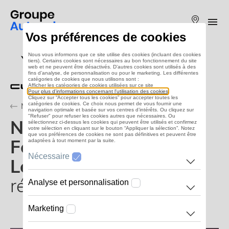
Aller
au
Me
contenu
Réseau
Vos préférences de cookies
principal
Autosphe
Nous vous informons que ce site utilise des cookies (incluant des cookies
tiers). Certains cookies sont nécessaires au bon fonctionnement du site
web et ne peuvent être désactivés. D’autres cookies sont utilisés à des
fins d’analyse, de personnalisation ou pour le marketing. Les différentes
catégories de cookies que nous utilisons sont :
Afficher les catégories de cookies utilisées sur ce site
Pour plus d'informations concernant l'utilisation des cookies
Cliquez sur “Accepter tous les cookies” pour accepter toutes les
catégories de cookies. Ce choix nous permet de vous fournir une
Magazine
navigation optimale et basée sur vos centres d’intérêts. Ou cliquez sur
"Refuser" pour refuser les cookies autres que nécessaires. Ou
Nouveaux CUPRA
sélectionnez ci-dessus les cookies qui peuvent être utilisés et confirmez
votre sélection en cliquant sur le bouton “Appliquer la sélection”. Notez
que vos préférences de cookies ne sont pas définitives et peuvent être
Formentor et CUPRA
adaptées à tout moment par la suite.
Nécessaire
Leon
: Conçus pour
réveiller vos sens
Analyse et personnalisation
Marketing