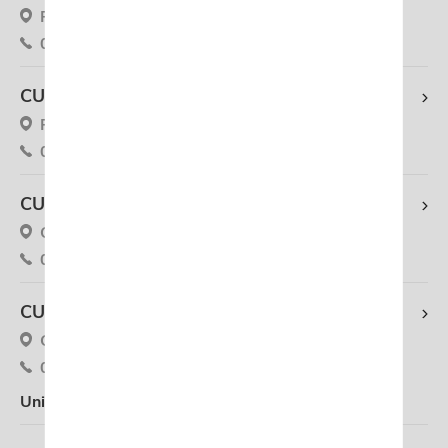
Rue Claude Berg 11, 6700 Arlon
063 33 00 70
CUPRA Groupe Autosphere Chênée
Rue de Sauheid 22, 4032 Liège
04 365 39 32
CUPRA Groupe Autosphere Huy
Quai D'Arona 21, 4500 Huy
085 27 10 60
CUPRA Groupe Autosphere Neufchâteau
Chaussée De Recogne 26, 6840 Neufchâteau
061 27 84 83
Uniquement entretien et services