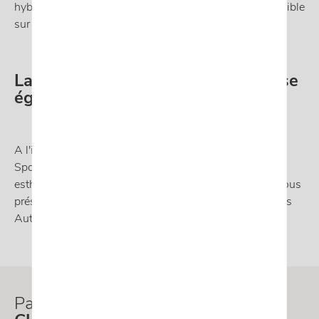
hybrides rechargeables de 150 à 333 ch seront disponible
sur toute la gamme.
La CUPRA Leon Sportstourer passe
également par la case lifting
A l'instar de la CUPRA Leon, le break CUPRA Leon
Sportstourer bénéficie des mêmes modifications
esthétiques et technologiques. Nous avons hâtes de vous
présenter ces nouveaux véhicules dans nos showrooms
Autosphere à Liège, Huy et Arlon.
Pas envie d'attendre les
nouvelles