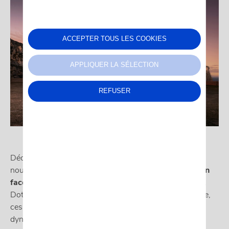
ACCEPTER TOUS LES COOKIES
APPLIQUER LA SÉLECTION
REFUSER
Découvrez l'ère de l'innovation automobile avec les
nouveaux modèles de CUPRA,
le Formentor et la Leon
facelift
2024, qui réinventent l'expérience de conduite.
Dotés du tout nouveau langage stylistique de la marque,
ces véhicules apportent un vent de modernité et de
dynamisme 100% dans l'ère du temps. Avec des