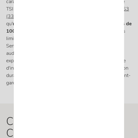
caractéristiques exclusives telles qu'un moteur essence
TSI de d'une puissance comparable à la nouvelle
Audi S3
(333 ch)
équipant le Formentor et la Leon Break, ainsi
qu'
une technologie hybride rechargeable
offrant
plus de
100 km d'autonomie électrique
, CUPRA repousse les
limites de la performance. En collaboration avec
Sennheiser, les deux voitures embarquent un système
audio haute fidélité à 12 haut-parleurs pour une
expérience sonore immersive. De plus, avec un système
d'infodivertissement de nouvelle génération et une vision
durable, CUPRA se positionne comme une marque avant-
gardiste.
CUPRA Formentor et
CUPRA Leon (2024) en