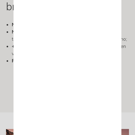
bref :
Nouveau langage stylistique de la marque;
Nouveau moteur à essence développant 333 ch
+
technologie de répartiteur de couple et freins Akebono;
+ de 100 km d'autonomie
en mode tout électrique en
version hybride;
PROCHAINEMENT
dans le réseau Autosphere.
Demander une offre