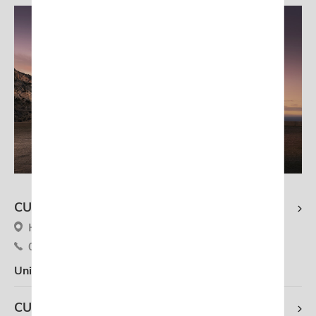
CUPRA Autosphere Gruppe Eupen
Herbesthaler Strasse 138, 4700 Eupen
087 595350
Uniquement entretien et services
CUPRA Groupe Autosphere Arlon