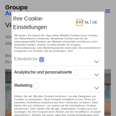
Direkt
zum
Me
Inhalt
Vielen Dank
für Ihre Bewerbung
!
Wir haben Ihre Bewerbung erhalten und werden nicht
zögern, uns bei Ihnen zu melden.
Bis bald!
Ihr leidenschaftliches Händlernetz von Autosphere.